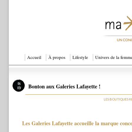
Menu principal
Accueil
Aller au contenu principal
Aller au contenu secondaire
À propos
Lifestyle
Univers de la femm
Ma Sérendipité
06
Bonton aux Galeries Lafayette !
FÉV
LES BOUTIQUES K
Les Galeries Lafayette accueille la marque conc