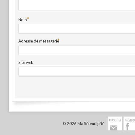
*
Nom
*
Adresse de messagerie
Site web
© 2026 Ma Sérendipité