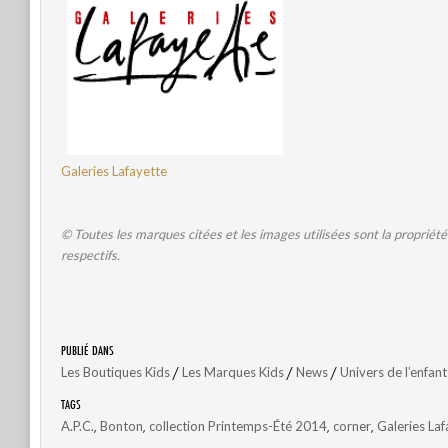
Galeries Lafayette
© Toutes les marques citées et les images utilisées sont la propriété 
respectifs.
PUBLIÉ DANS
/
/
/
Les Boutiques Kids
Les Marques Kids
News
Univers de l’enfant
TAGS
,
,
,
,
A.P.C.
Bonton
collection Printemps-Été 2014
corner
Galeries Laf