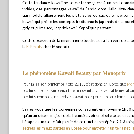
Cette tendance kawaii ne se cantonne guère à un seul domain
vidéos, des personnages kawaii de Sanrio dont Hello Kitty deme
qui modèle allègrement les plats salés ou sucrés en personna
kawaii qui prône les concepts traditionnels japonais de la puret
girly et guimauve, l’esprit kawaii s’applique partout !
Cette obsession de la mignonnerie touche aussi l’univers de la b
la
K-Beauty
chez Monoprix.
Le phénomène Kawaii Beauty par Monoprix
Pour la saison printemps / été 2017, c’est donc en Corée que
Mon
produits inédits, surprenants et innovants. Une véritable invitati
produits nomades, naturels et kawaii pour permettre aux femmes de s
Saviez-vous que les Coréennes consacrent en moyenne 1h30 par
qu’un un critère majeur de la beauté, avoir une belle peau est u
L’étape du masque fait partie de ce rituel et se répète 2 à 3 foi
secrets les mieux gardés en Corée pour entretenir un teint net, je