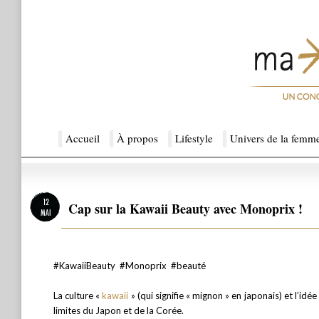
Menu principal
Accueil
Aller au contenu principal
Aller au contenu secondaire
À propos
Lifestyle
Univers de la femm
Ma Sérendipité
12
Cap sur la Kawaii Beauty avec Monoprix !
MAI
#KawaiiBeauty #Monoprix #beauté
La culture «
kawaii
» (qui signifie « mignon » en japonais) et l’id
limites du Japon et de la Corée.