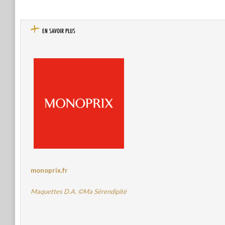
EN SAVOIR PLUS
monoprix.fr
Maquettes D.A. ©Ma Sérendipité