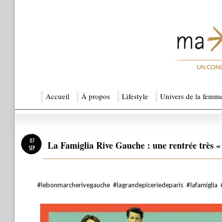
Menu principal
Accueil
Aller au contenu principal
Aller au contenu secondaire
À propos
Lifestyle
Univers de la femm
Ma Sérendipité
07
La Famiglia Rive Gauche : une rentrée très 
SEP
#lebonmarcherivegauche #lagrandepiceriedeparis #lafamiglia