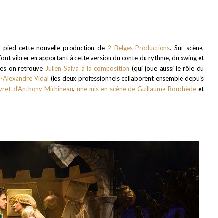
ur pied cette nouvelle production de
2 Belges Productions
. Sur scène,
ont vibrer en apportant à cette version du conte du rythme, du swing et
ttes on retrouve
Julien Salva à la composition
(qui joue aussi le rôle du
c-Alexandre Vidal
(les deux professionnels collaborent ensemble depuis
ivret d’Anthony Michineau
,
une mis en scène de Guillaume Bouchède
et