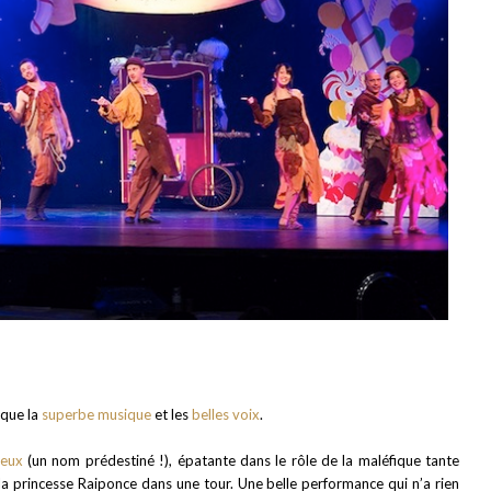
ique la
superbe musique
et les
belles voix
.
ieux
(un nom prédestiné !), épatante dans le rôle de la maléfique tante
la princesse Raiponce dans une tour. Une belle performance qui n’a rien