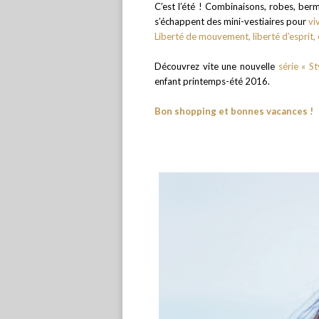
C’est l’été ! Combinaisons, robes, berm
s’échappent des mini-vestiaires pour
vi
Liberté de mouvement, liberté d’esprit, 
Découvrez vite une nouvelle
série « S
enfant printemps-été 2016.
Bon shopping et bonnes vacances !