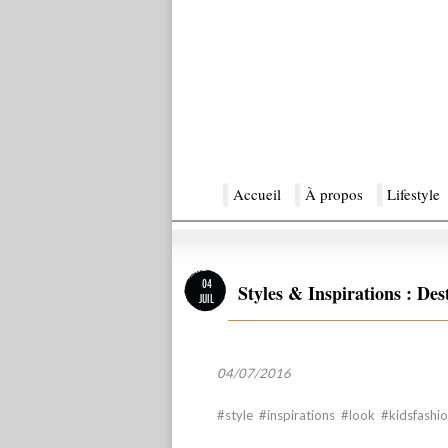
Menu principal
Accueil
Aller au contenu principal
Aller au contenu secondaire
À propos
Lifestyle
Ma Sérendipité
04
Styles & Inspirations : Des
JUIL
04
/07/2016
#style #inspirations #look #kidsfas