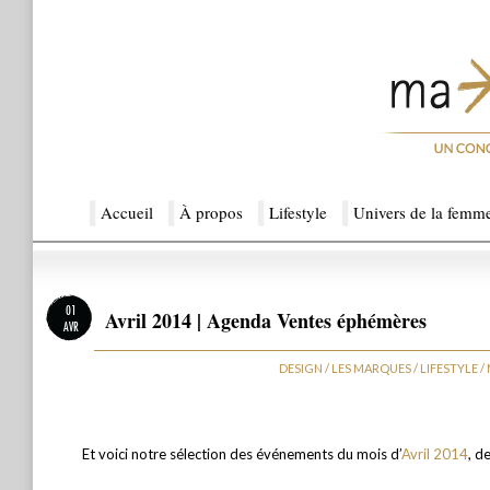
Menu principal
Accueil
Aller au contenu principal
Aller au contenu secondaire
À propos
Lifestyle
Univers de la femm
Ma Sérendipité
01
Avril 2014 | Agenda Ventes éphémères
AVR
DESIGN
/
LES MARQUES
/
LIFESTYLE
/
Et voici
notre sélection des événements du mois d’
Avril 2014
, d