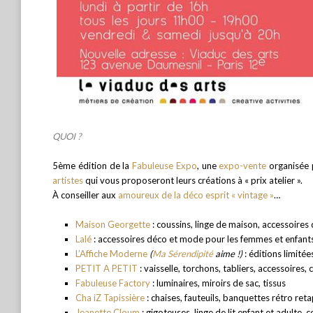
QUOI ?
5ème édition de la
Fabuleuse Expo
, une
expo-vente
organisée
artistes
qui vous proposeront leurs créations à « prix atelier ».
À conseiller aux
amoureux de la déco esprit « vintage »
…
Maison Georgette
: coussins, linge de maison, accessoires
Lalé
:
accessoires déco et mode pour les femmes et enfan
L’Affiche Moderne
(
Ma Sérendipité
aime !)
:
éditions limitée
PETIT A PETIT
: vaisselle, torchons, tabliers, accessoires,
Fabuleuse Factory
:
luminaires, miroirs de sac, tissus
Cha iZ Tapissière
: chaises, fauteuils, banquettes rétro reta
Jeanette Cloum
:
gigoteuses, linge de lit enfant et adulte,