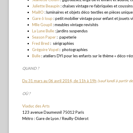
Juliette Beaupin
: chaises vintage re-fabriquées et coussins
MaillO
: luminaires et objets déco textiles en pièces unique
Gare ô loup
: petit mobilier vintage pour enfant et jouets v
Mlle Goupil
: meubles vintage revisités
La Lune Bulle
: jardins suspendus
Season Paper
:
papeterie
Fred Bred
:
sérigraphies
Grégoire Vopel
:
photographies
Bulle
: ateliers DYI pour les enfants sur le thème « déco-réc
QUAND ?
Du 31 mars au 06 avril 2014, de 11h à 19h
(sauf lundi à partir 
OÙ ?
Viaduc des Arts
123 avenue Daumesnil 75012 Paris
Métro : Gare de Lyon / Reuilly-Diderot