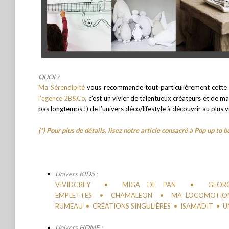
QUOI ?
Ma Sérendipité
vous recommande tout particulièrement cette
l’agence 2B&Co
, c’est un vivier de talentueux créateurs et de m
pas longtemps !) de l’univers déco/lifestyle à découvrir au plus vi
(*) Pour plus de détails, lisez notre article consacré à Pop up to be
Univers KIDS :
VIVIDGREY
•
MIGA DE PAN
•
GEOR
EMPLETTES
•
CHAMALEON
•
MA LOCOMOTIO
RUMEAU
•
CRÉATIONS SINGULIÈRES
•
ISAMADIT
•
U
Univers HOME :