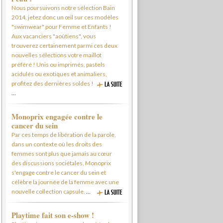
Nous poursuivons notre sélection Bain
2014, jetez donc un œil sur ces modèles
"swimwear" pour Femme et Enfants !
Aux vacanciers "aoûtiens", vous
trouverez certainement parmi ces deux
nouvelles sélections votre maillot
préféré ! Unis ou imprimés, pastels
acidulés ou exotiques et animaliers,
profitez des dernières soldes !
…
Monoprix engagée contre le
cancer du sein
Par ces temps de libération de la parole,
dans un contexte où les droits des
femmes sont plus que jamais au cœur
des discussions sociétales, Monoprix
s'engage contre le cancer du sein et
célèbre la journée de la femme avec une
nouvelle collection capsule.
…
Playtime fait son e-show !