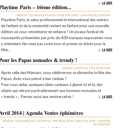
Playtime Paris – 16ème édition...
/
/
/
DESIGN
LES MARQUES KIDS
SAVE THE DATE
UNIVERS DE L’ENFANT
Playtime Paris, le salon professionnel et international des univers
de l’enfant et de la maternité revient en fanfare pour une nouvelle
édition où vous retomberez en enfance ! Un joyeux festival de
nouveautés présentées par près de 400 marques exposantes vous
y attendent. Ne ratez pas votre tour et prenez un ticket pour la
fête…
Pour les Papas nomades & trendy !
/
/
DESIGN
LIFESTYLE
MA SÉLECTION
Après celle des Mamans, nous célèbrerons ce dimanche la fête des
Papas. Avez-vous pensé à leur cadeau ?
Pour vous aider, quelques idées cadeaux à glaner ici et là, des
objets qui siéront particulièrement aux hommes nomades et
« trendy »… Pensez aussi aux anniversaires !
Avril 2014 | Agenda Ventes éphémères
/
/
/
/
/
DESIGN
LES MARQUES
LIFESTYLE
MA SÉLECTION
SAVE THE DATE
UNIVERS
DE L’ENFANT