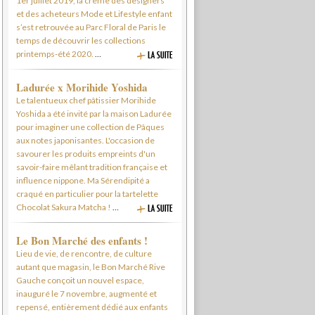
1er juillet 2019, la crème des designers
et des acheteurs Mode et Lifestyle enfant
s’est retrouvée au Parc Floral de Paris le
temps de découvrir les collections
printemps-été 2020.
…
Ladurée x Morihide Yoshida
Le talentueux chef pâtissier Morihide
Yoshida a été invité par la maison Ladurée
pour imaginer une collection de Pâques
aux notes japonisantes. L'occasion de
savourer les produits empreints d'un
savoir-faire mêlant tradition française et
influence nippone. Ma Sérendipité a
craqué en particulier pour la tartelette
Chocolat Sakura Matcha !
…
Le Bon Marché des enfants !
Lieu de vie, de rencontre, de culture
autant que magasin, le Bon Marché Rive
Gauche conçoit un nouvel espace,
inauguré le 7 novembre, augmenté et
repensé, entièrement dédié aux enfants