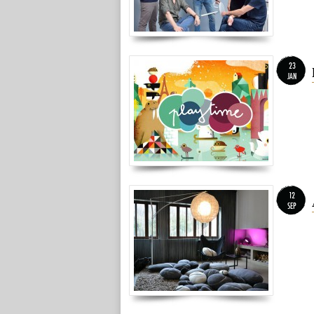
23
JAN
12
SEP