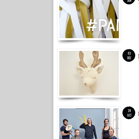
JAN
03
DÉC
28
OCT