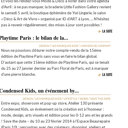
Et voici les rendez-vous Mode & Déco à noter dans votre agenda
d’Avril : à ne pas manquer, la braderie Little Fashion Gallery revient
le samedi 5 avril, la boutique éphémère de Ysé Lingerie, le salon
« Déco & Art de Vivre » organisé par ID d’ART à Lyon, … N’hésitez
pas à revenir régulièrement, des mises à jour sont possibles !
Playtime Paris : le bilan de la...
/
/
DESIGN
LES MARQUES KIDS
UNIVERS DE L’ENFANT
Nous ne pouvions clôturer notre compte-rendu de la 15ème
édition de Playtime Paris sans vous en faire le bilan global.
D’autant que cette 15ème édition de Playtime Paris, qui se tenait
du 25 au 27 janvier dernier au Parc Floral de Paris, est à marquer
d’une pierre blanche.
Condensed Kids, un événement by...
/
/
/
/
DESIGN
LES MARQUES KIDS
LIFESTYLE
NEWS
SAVE THE DATE
Entre expo, showroom et pop-up store, Atelier 130 présente
Condensed Kids, un événement où la création est à l’honneur :
mode, design, arts visuels et édition pour les 0-12 ans et les grands
! Save the date – du 10 au 23 février 2014 à l’Espace Beaurepaire
(Paris 10) : rencontres avec des créateurs, shopping, ateliers et