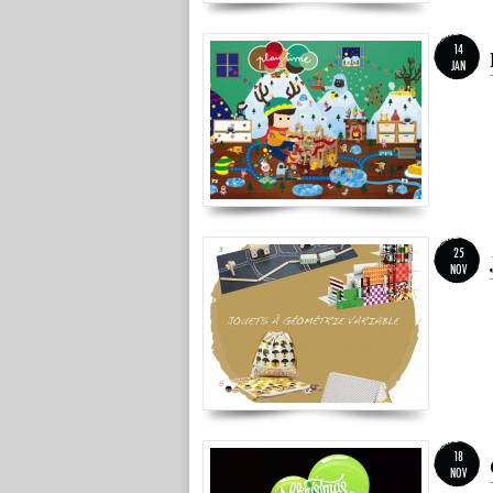
14
JAN
25
NOV
18
NOV