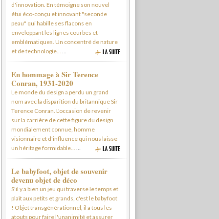
d'innovation. En témoigne son nouvel
étui éco-conçu et innovant "seconde
peau" qui habille ses flacons en
enveloppant les lignes courbes et
emblématiques. Un concentré de nature
et de technologie...
…
En hommage à Sir Terence
Conran, 1931-2020
Le monde du design a perdu un grand
nom avec la disparition du britannique Sir
Terence Conran. L'occasion de revenir
sur la carrière de cette figure du design
mondialement connue, homme
visionnaire et d'influence qui nous laisse
un héritage formidable...
…
Le babyfoot, objet de souvenir
devenu objet de déco
S'il y a bien un jeu qui traverse le temps et
plaît aux petits et grands, c'est le babyfoot
! Objet transgénérationnel, il a tous les
atouts pour faire l'unanimité et assurer