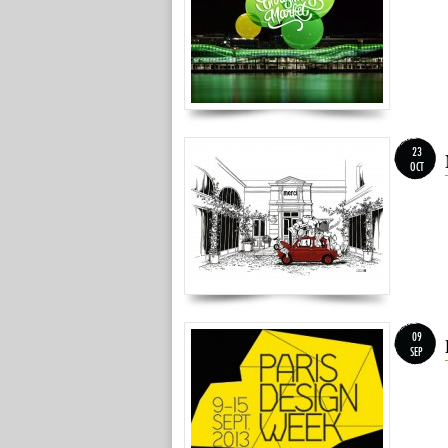
23
OCT
09
SEP