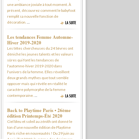
une ambiance joviale à tout moment. À
présent, découvrez comment le babyfoot
remplit sa nouvelle fonction de
décoration.
…
Les tendances Femme Automne-
Hiver 2019-2020
Les têtes chercheuses du 24 Sèvres ont
déniché les jeunes talents et les valeurs
sûres qui font les tendances de
l'automne-hiver 2019-2020 dans
l'univers de la femme. Elles réveillent
deux grands mythes que tout semble
opposer mais qui révèle en réalité le
caractère polymorphe de la femme
contemporaine.
…
Back to Playtime Paris • 26ème
édition Printemps-Été 2020
Ciel bleu et soleil au zénith ont donné le
ton d’une nouvelle édition de Playtime
Paris riche en nouveautés ! Du 29 juin au