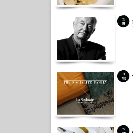
28
SEP
19
AVR
29