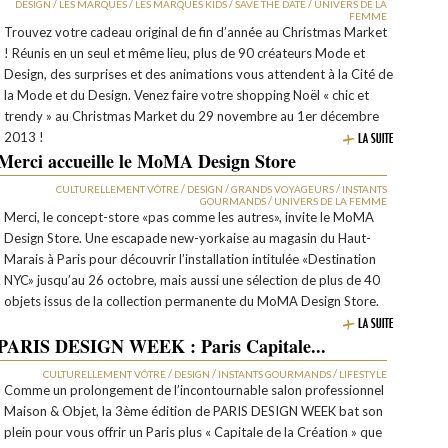
/
/
/
/
DESIGN
LES MARQUES
LES MARQUES KIDS
SAVE THE DATE
UNIVERS DE LA
FEMME
Trouvez votre cadeau original de fin d’année au Christmas Market
! Réunis en un seul et même lieu, plus de 90 créateurs Mode et
Design, des surprises et des animations vous attendent à la Cité de
la Mode et du Design. Venez faire votre shopping Noël « chic et
trendy » au Christmas Market du 29 novembre au 1er décembre
2013 !
Merci accueille le MoMA Design Store
/
/
/
CULTURELLEMENT VÔTRE
DESIGN
GRANDS VOYAGEURS
INSTANTS
/
GOURMANDS
UNIVERS DE LA FEMME
Merci, le concept-store «pas comme les autres», invite le MoMA
Design Store. Une escapade new-yorkaise au magasin du Haut-
Marais à Paris pour découvrir l’installation intitulée «Destination
NYC» jusqu’au 26 octobre, mais aussi une sélection de plus de 40
objets issus de la collection permanente du MoMA Design Store.
PARIS DESIGN WEEK : Paris Capitale...
/
/
/
CULTURELLEMENT VÔTRE
DESIGN
INSTANTS GOURMANDS
LIFESTYLE
Comme un prolongement de l’incontournable salon professionnel
Maison & Objet, la 3ème édition de PARIS DESIGN WEEK bat son
plein pour vous offrir un Paris plus « Capitale de la Création » que