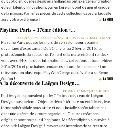
du quotidien, que les designers hollandais ont exercé leur création
et leur talent d’innovation pour en faire un objet design et unique
de la maison. Parmi les pièces de cette collection-capsule, laquelle
aura votre préférence ?
Playtime Paris – 17ème édition :...
/
/
/
DESIGN
LES MARQUES KIDS
SAVE THE DATE
UNIVERS DE L’ENFANT
Playtime Paris pousse les murs de son salon pour accueillir
davantage d’exposants ! Du 31 janvier au 2 février 2015, les
professionnels du secteur de l’enfant et la maternité ont rendez-
vous avec 440 marques internationales, collections automne-hiver
2015/2016 et prochaines tendances seront de la partie ! Et ne
ratez pas non plus l’expo PlayWithDesign qui dévoilera sa 3ème
édition !
À la découverte de Laëgon Design…
/
/
DESIGN
LES MARQUES
LIFESTYLE
Et si les galets pouvaient parler ? En tous cas, ceux de Laëgon
Design nous parlent ! Objet de déco intérieure ou extérieure, leur
forme sphéroïdale nous attire et nous installe confortablement
dans une « zénitude » toute organique ! D’autres créations
originales sont tout aussi inspirants. Ma Sérendipité vous invite à
découvrir Laëgon Design à travers une interview de sa créatrice.