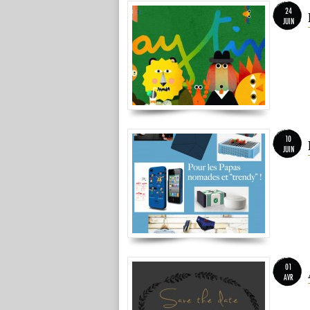
24
JUIN
10
JUIN
01
AVR