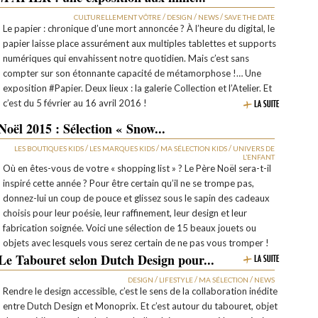
/
/
/
CULTURELLEMENT VÔTRE
DESIGN
NEWS
SAVE THE DATE
Le papier : chronique d’une mort annoncée ? À l’heure du digital, le
papier laisse place assurément aux multiples tablettes et supports
numériques qui envahissent notre quotidien. Mais c’est sans
compter sur son étonnante capacité de métamorphose !… Une
exposition #Papier. Deux lieux : la galerie Collection et l’Atelier. Et
c’est du 5 février au 16 avril 2016 !
Noël 2015 : Sélection « Snow...
/
/
/
LES BOUTIQUES KIDS
LES MARQUES KIDS
MA SÉLECTION KIDS
UNIVERS DE
L’ENFANT
Où en êtes-vous de votre « shopping list » ? Le Père Noël sera-t-il
inspiré cette année ? Pour être certain qu’il ne se trompe pas,
donnez-lui un coup de pouce et glissez sous le sapin des cadeaux
choisis pour leur poésie, leur raffinement, leur design et leur
fabrication soignée. Voici une sélection de 15 beaux jouets ou
objets avec lesquels vous serez certain de ne pas vous tromper !
Le Tabouret selon Dutch Design pour...
/
/
/
DESIGN
LIFESTYLE
MA SÉLECTION
NEWS
Rendre le design accessible, c’est le sens de la collaboration inédite
entre Dutch Design et Monoprix. Et c’est autour du tabouret, objet