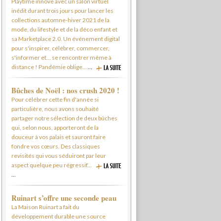
Playtime innove avec un salon virtuel
inédit durant trois jours pour lancer les
collections automne-hiver 2021 de la
mode, du lifestyle et de la déco enfant et
sa Marketplace 2.0. Un événement digital
pour s'inspirer, célébrer, commercer,
s'informer et... se rencontrer même à
distance ! Pandémie oblige...
…
Bûches de Noël : nos crush 2020 !
Pour célébrer cette fin d'année si
particulière, nous avons souhaité
partager notre sélection de deux bûches
qui, selon nous, apporteront de la
douceur à vos palais et sauront faire
fondre vos cœurs. Des classiques
revisités qui vous séduiront par leur
aspect quelque peu régressif...
…
Ruinart s’offre une seconde peau
La Maison Ruinart a fait du
développement durable une source