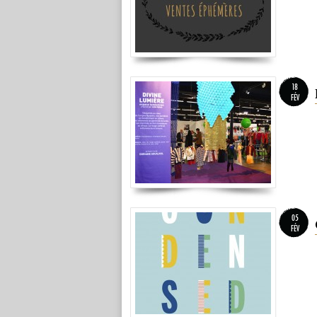
18
FÉV
05
FÉV