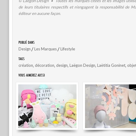
© Laëgon Design • Toutes les marques citées et les images utilisé
de leurs titulaires respectifs et n’engagent la responsabilité de M
éditeur en aucune façon.
PUBLIÉ DANS
/
/
Design
Les Marques
Lifestyle
TAGS
,
,
,
,
,
création
décoration
design
Laëgon Design
Laëtitia Goninet
obje
VOUS AIMEREZ AUSSI