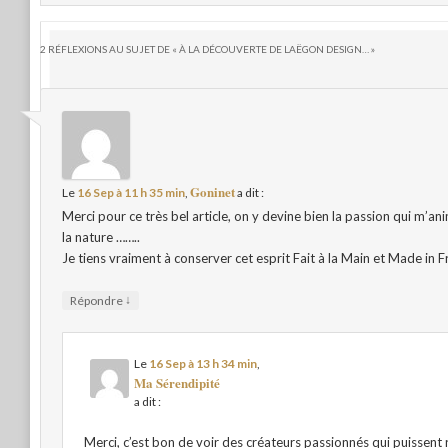
2 RÉFLEXIONS AU SUJET DE «
À LA DÉCOUVERTE DE LAËGON DESIGN…
»
Goninet
Le
16 Sep à 11 h 35 min
,
a dit :
Merci pour ce très bel article, on y devine bien la passion qui m’a
la nature ……..
Je tiens vraiment à conserver cet esprit Fait à la Main et Made in F
↓
Répondre
Le
16 Sep à 13 h 34 min
,
Ma Sérendipité
a dit :
Merci, c’est bon de voir des créateurs passionnés qui puissent 