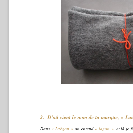
2. D’où vient le nom de ta marque, « La
Dans
« Laëgon »
on entend
« lagon »
, et là je