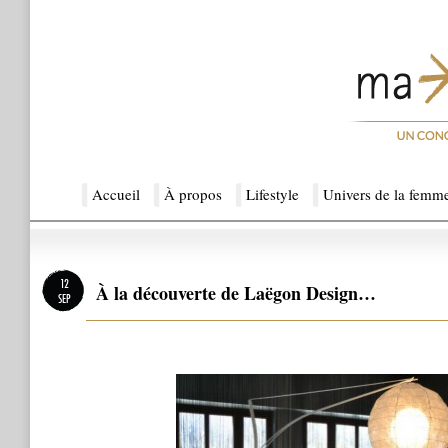
Menu principal
Accueil
Aller au contenu principal
Aller au contenu secondaire
À propos
Lifestyle
Univers de la femm
Ma Sérendipité
12
À la découverte de Laëgon Design…
SEP