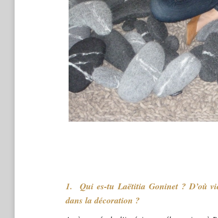
1. Qui es-tu Laëtitia Goninet ? D’où v
dans la décoration ?