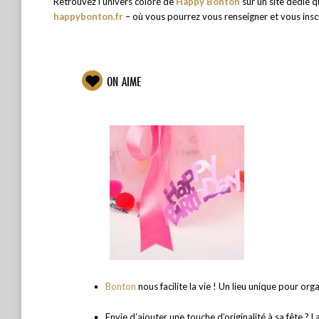
Retrouvez l’univers coloré de
Happy Bonton
sur un site dédié q
happybonton.fr
– où vous pourrez vous renseigner et vous inscr
ON AIME
Bonton
nous facilite la vie ! Un lieu unique pour org
Envie d’ajouter une touche d’originalité à sa fête 