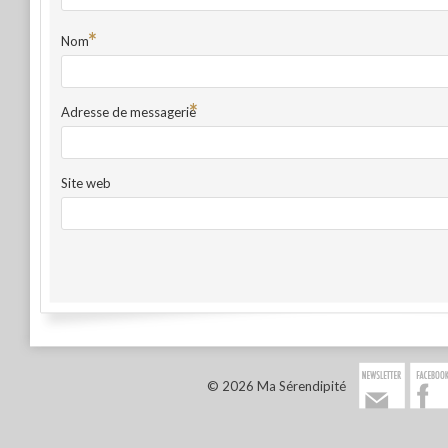
*
Nom
*
Adresse de messagerie
Site web
© 2026 Ma Sérendipité