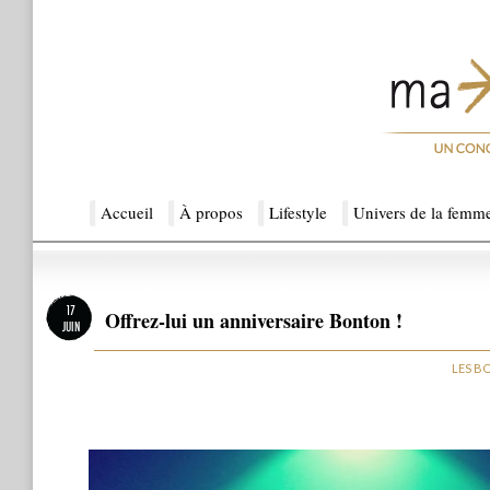
Menu principal
Accueil
Aller au contenu principal
Aller au contenu secondaire
À propos
Lifestyle
Univers de la femm
Ma Sérendipité
17
Offrez-lui un anniversaire Bonton !
JUIN
LES B