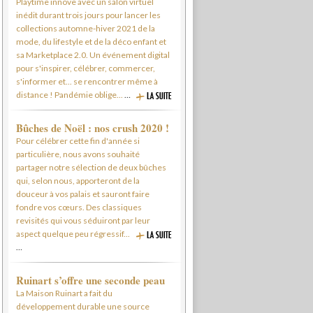
Playtime innove avec un salon virtuel
inédit durant trois jours pour lancer les
collections automne-hiver 2021 de la
mode, du lifestyle et de la déco enfant et
sa Marketplace 2.0. Un événement digital
pour s'inspirer, célébrer, commercer,
s'informer et... se rencontrer même à
distance ! Pandémie oblige...
…
Bûches de Noël : nos crush 2020 !
Pour célébrer cette fin d'année si
particulière, nous avons souhaité
partager notre sélection de deux bûches
qui, selon nous, apporteront de la
douceur à vos palais et sauront faire
fondre vos cœurs. Des classiques
revisités qui vous séduiront par leur
aspect quelque peu régressif...
…
Ruinart s’offre une seconde peau
La Maison Ruinart a fait du
développement durable une source