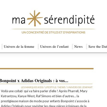
Univers de la femme
Univers de l’enfant
News
Save the Da
Bonpoint x Adidas Originals : à vos...
/
/
/
LES MARQUES KIDS
LIFESTYLE
NEWS
UNIVERS DE L’ENFANT
Voilà une collab’ qui va faire parler d’elle ! Après Pharrell, Mary
Katrantzou, Kanye West, Raf Simons et bien d’autres… la
prestigieuse maison de mode pour enfants Bonpoint s’associe à
Adidas Originals pour revisiter les deux pièces icôniques de la