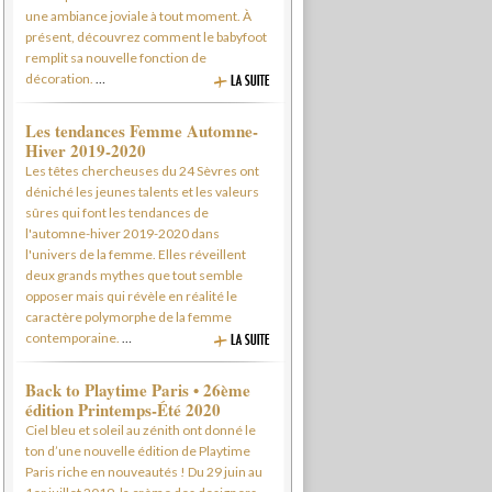
une ambiance joviale à tout moment. À
présent, découvrez comment le babyfoot
remplit sa nouvelle fonction de
décoration.
…
Les tendances Femme Automne-
Hiver 2019-2020
Les têtes chercheuses du 24 Sèvres ont
déniché les jeunes talents et les valeurs
sûres qui font les tendances de
l'automne-hiver 2019-2020 dans
l'univers de la femme. Elles réveillent
deux grands mythes que tout semble
opposer mais qui révèle en réalité le
caractère polymorphe de la femme
contemporaine.
…
Back to Playtime Paris • 26ème
édition Printemps-Été 2020
Ciel bleu et soleil au zénith ont donné le
ton d’une nouvelle édition de Playtime
Paris riche en nouveautés ! Du 29 juin au