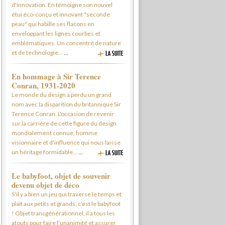
d'innovation. En témoigne son nouvel
étui éco-conçu et innovant "seconde
peau" qui habille ses flacons en
enveloppant les lignes courbes et
emblématiques. Un concentré de nature
et de technologie...
…
En hommage à Sir Terence
Conran, 1931-2020
Le monde du design a perdu un grand
nom avec la disparition du britannique Sir
Terence Conran. L'occasion de revenir
sur la carrière de cette figure du design
mondialement connue, homme
visionnaire et d'influence qui nous laisse
un héritage formidable...
…
Le babyfoot, objet de souvenir
devenu objet de déco
S'il y a bien un jeu qui traverse le temps et
plaît aux petits et grands, c'est le babyfoot
! Objet transgénérationnel, il a tous les
atouts pour faire l'unanimité et assurer