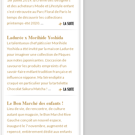
1er juillet 2019, la crème des designers
et des acheteurs Mode et Lifestyle enfant
s’est retrouvée au Parc Floral de Paris le
temps de découvrir les collections
printemps-été 2020.
…
Ladurée x Morihide Yoshida
Le talentueux chef pâtissier Morihide
Yoshida a été invité par la maison Ladurée
pour imaginer une collection de Pâques
aux notes japonisantes. L'occasion de
savourer les produits empreints d'un
savoir-faire mêlant tradition française et
influence nippone. Ma Sérendipité a
craqué en particulier pour la tartelette
Chocolat Sakura Matcha !
…
Le Bon Marché des enfants !
Lieu de vie, de rencontre, de culture
autant que magasin, le Bon Marché Rive
Gauche conçoit un nouvel espace,
inauguré le 7 novembre, augmenté et
repensé, entièrement dédié aux enfants