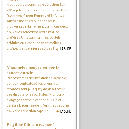
Nous poursuivons notre sélection Bain
2014, jetez donc un œil sur ces modèles
"swimwear" pour Femme et Enfants !
Aux vacanciers "aoûtiens", vous
trouverez certainement parmi ces deux
nouvelles sélections votre maillot
préféré ! Unis ou imprimés, pastels
acidulés ou exotiques et animaliers,
profitez des dernières soldes !
…
Monoprix engagée contre le
cancer du sein
Par ces temps de libération de la parole,
dans un contexte où les droits des
femmes sont plus que jamais au cœur
des discussions sociétales, Monoprix
s'engage contre le cancer du sein et
célèbre la journée de la femme avec une
nouvelle collection capsule.
…
Playtime fait son e-show !