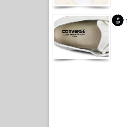
26
SEP