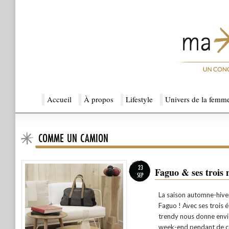
Menu principal
Accueil
Aller au contenu principal
Aller au contenu secondaire
À propos
Lifestyle
Univers de la femm
COMME UN CAMION
Ma Sérendipité
23
Faguo & ses trois n
SEP
La saison automne-hiver
Faguo ! Avec ses trois é
trendy nous donne envi
week-end pendant de co