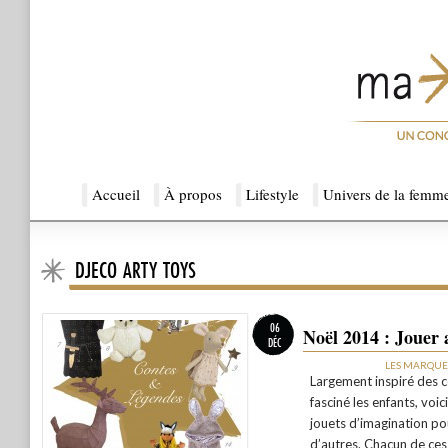
Menu principal
Accueil
Aller au contenu principal
Aller au contenu secondaire
À propos
Lifestyle
Univers de la femm
DJECO ARTY TOYS
Ma Sérendipité
06
Noël 2014 : Jouer 
DÉC
LES MARQUE
Largement inspiré des c
fasciné les enfants, voic
jouets d’imagination po
d’autres. Chacun de ces