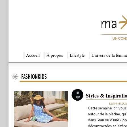
Menu principal
Accueil
Aller au contenu principal
Aller au contenu secondaire
À propos
Lifestyle
Univers de la femm
FASHIONKIDS
Ma Sérendipité
06
Styles & Inspiratio
JUIN
LES MARQUE
Cette semaine, on vous 
autour de la piscine, qu’
dans l’eau ou d’une « po
décontractées et légères,