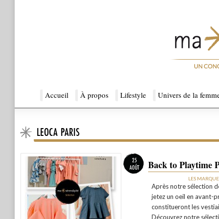
Menu principal
Accueil
Aller au contenu principal
Aller au contenu secondaire
À propos
Lifestyle
Univers de la femm
LEOCA PARIS
Ma Sérendipité
25
Back to Playtime P
AOÛT
LES MARQUE
Après notre sélection d
jetez un oeil en avant-p
constitueront les vesti
Découvrez notre sélect