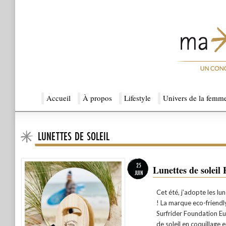
Menu principal
Accueil
Aller au contenu principal
Aller au contenu secondaire
À propos
Lifestyle
Univers de la femm
LUNETTES DE SOLEIL
Ma Sérendipité
25
Lunettes de soleil 
JUIN
Cet été, j’adopte les lu
! La marque eco-friendly
Surfrider Foundation E
de soleil en coquillage 