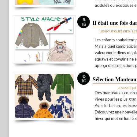
acidulés ou exotiques et
28
Il était une fois d
FÉV
/
LES BOUTIQUES KIDS
LE
Les enfants souhaitent p
Mais à quel camp appart
valeureux Indiens ou plu
squaws et cowgirls ne s
aperçu des collections
05
Sélection Manteaux
DÉC
LES MARQUE
Des manteaux « cocon »
vives pour les plus gran
Avec le Tartan, les éco
Découvrez une nouvelle 
hiver qui met en lumière