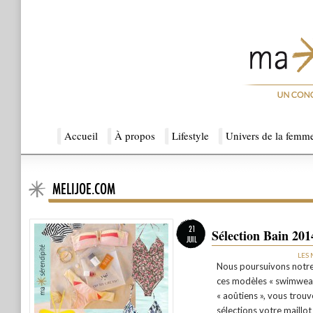
Menu principal
Accueil
Aller au contenu principal
Aller au contenu secondaire
À propos
Lifestyle
Univers de la femm
MELIJOE.COM
Ma Sérendipité
21
Sélection Bain 2014
JUIL
LES
Nous poursuivons notre 
ces modèles « swimwear
« aoûtiens », vous trou
sélections votre maillot