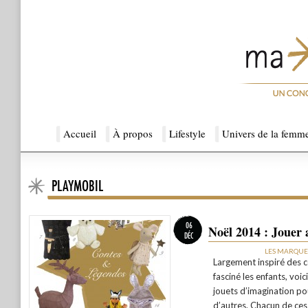
Menu principal
Accueil
Aller au contenu principal
Aller au contenu secondaire
À propos
Lifestyle
Univers de la femm
PLAYMOBIL
Ma Sérendipité
06
Noël 2014 : Jouer 
DÉC
LES MARQUE
Largement inspiré des c
fasciné les enfants, voic
jouets d’imagination po
d’autres. Chacun de ces